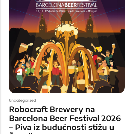
Merch
Majice
Duksevi
Čaše
Ostalo
Roboti dolaze
JOIN THE
ROBOLUTION!
Uncategorized
Robocraft Brewery na
Barcelona Beer Festival 2026
– Piva iz budućnosti stižu u