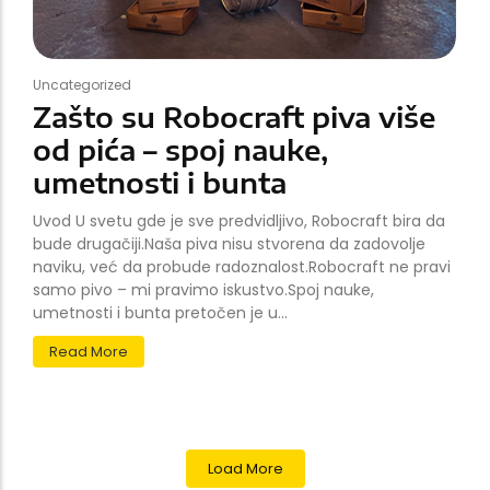
Uncategorized
Zašto su Robocraft piva više
od pića – spoj nauke,
umetnosti i bunta
Uvod U svetu gde je sve predvidljivo, Robocraft bira da
bude drugačiji.Naša piva nisu stvorena da zadovolje
naviku, već da probude radoznalost.Robocraft ne pravi
samo pivo – mi pravimo iskustvo.Spoj nauke,
umetnosti i bunta pretočen je u...
Read More
Load More