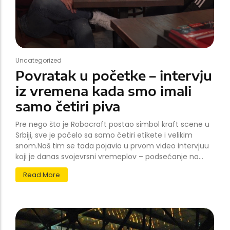
Uncategorized
Povratak u početke – intervju
iz vremena kada smo imali
samo četiri piva
Pre nego što je Robocraft postao simbol kraft scene u
Srbiji, sve je počelo sa samo četiri etikete i velikim
snom.Naš tim se tada pojavio u prvom video intervjuu
koji je danas svojevrsni vremeplov – podsećanje na...
Read More