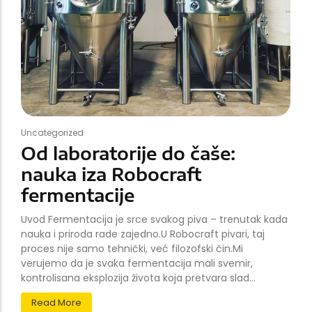
Uncategorized
Od laboratorije do čaše:
nauka iza Robocraft
fermentacije
Uvod Fermentacija je srce svakog piva – trenutak kada
nauka i priroda rade zajedno.U Robocraft pivari, taj
proces nije samo tehnički, već filozofski čin.Mi
verujemo da je svaka fermentacija mali svemir,
kontrolisana eksplozija života koja pretvara slad...
Read More