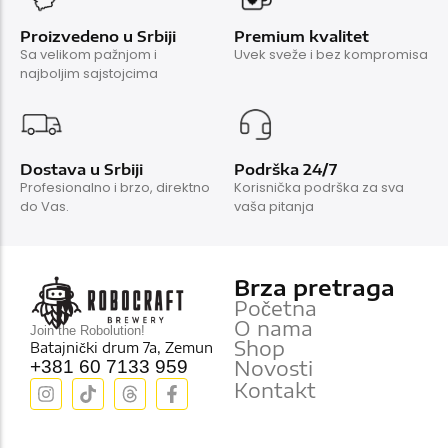
Proizvedeno u Srbiji
Premium kvalitet
Sa velikom pažnjom i
Uvek sveže i bez kompromisa
najboljim sajstojcima
Dostava u Srbiji
Podrška 24/7
Profesionalno i brzo, direktno
Korisnička podrška za sva
do Vas.
vaša pitanja
Brza pretraga
Početna
O nama
Join the Robolution!
Shop
Batajnički drum 7a, Zemun
Novosti
+381 60 7133 959
Kontakt